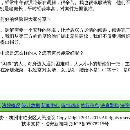
忙，经常中午都没吃饭在调解，很辛苦。我也很佩服法官，他们
特别是喻庭长，平时经验丰富，对案件把握很准。
有何好的经验跟大家分享？
境。调解需要一个安静的环境，让矛盾双方尽情的倾诉，倾诉完
员，我们从第三方的角度给他们提出意见建议，我们不仅要调解
面提出指导。
活中您是怎么样的人？您有何兴趣爱好呢？
“闲事”的人，对身边人遇到困难时，大大小小的帮他们一把，
在家烧烧菜。我经常对女婿、女儿说：结婚不是1＋1等于2，是0
。
页
法院概况
统计数据
新闻中心
审判动态
执行信息
法庭聚焦
法院
办：杭州市临安区人民法院 Copy ©right 2011-2015 All rights reserv
技术支持：临安新闻网 浙ICP备05078215号